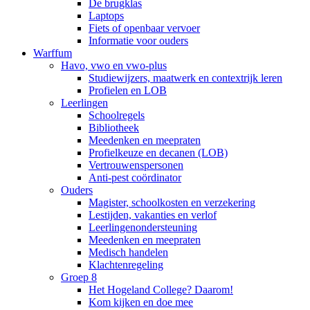
De brugklas
Laptops
Fiets of openbaar vervoer
Informatie voor ouders
Warffum
Havo, vwo en vwo-plus
Studiewijzers, maatwerk en contextrijk leren
Profielen en LOB
Leerlingen
Schoolregels
Bibliotheek
Meedenken en meepraten
Profielkeuze en decanen (LOB)
Vertrouwenspersonen
Anti-pest coördinator
Ouders
Magister, schoolkosten en verzekering
Lestijden, vakanties en verlof
Leerlingenondersteuning
Meedenken en meepraten
Medisch handelen
Klachtenregeling
Groep 8
Het Hogeland College? Daarom!
Kom kijken en doe mee