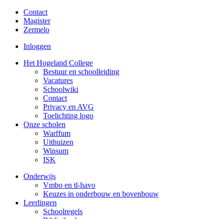
Contact
Magister
Zermelo
Inloggen
Het Hogeland College
Bestuur en schoolleiding
Vacatures
Schoolwiki
Contact
Privacy en AVG
Toelichting logo
Onze scholen
Warffum
Uithuizen
Winsum
ISK
Onderwijs
Vmbo en tl-havo
Keuzes in onderbouw en bovenbouw
Leerlingen
Schoolregels