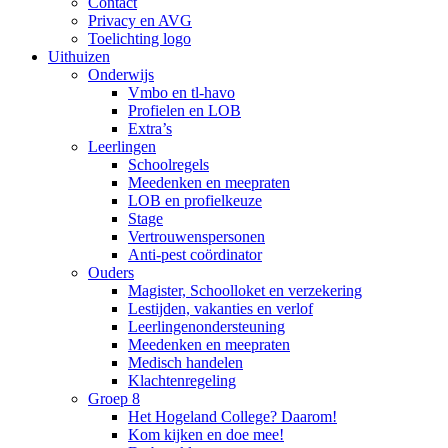
Contact
Privacy en AVG
Toelichting logo
Uithuizen
Onderwijs
Vmbo en tl-havo
Profielen en LOB
Extra’s
Leerlingen
Schoolregels
Meedenken en meepraten
LOB en profielkeuze
Stage
Vertrouwenspersonen
Anti-pest coördinator
Ouders
Magister, Schoolloket en verzekering
Lestijden, vakanties en verlof
Leerlingenondersteuning
Meedenken en meepraten
Medisch handelen
Klachtenregeling
Groep 8
Het Hogeland College? Daarom!
Kom kijken en doe mee!