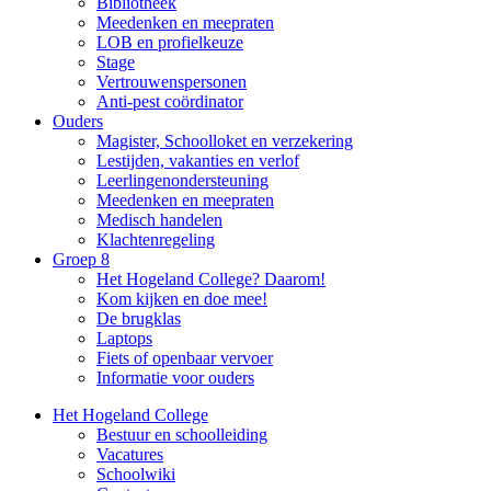
Bibliotheek
Meedenken en meepraten
LOB en profielkeuze
Stage
Vertrouwenspersonen
Anti-pest coördinator
Ouders
Magister, Schoolloket en verzekering
Lestijden, vakanties en verlof
Leerlingenondersteuning
Meedenken en meepraten
Medisch handelen
Klachtenregeling
Groep 8
Het Hogeland College? Daarom!
Kom kijken en doe mee!
De brugklas
Laptops
Fiets of openbaar vervoer
Informatie voor ouders
Het Hogeland College
Bestuur en schoolleiding
Vacatures
Schoolwiki