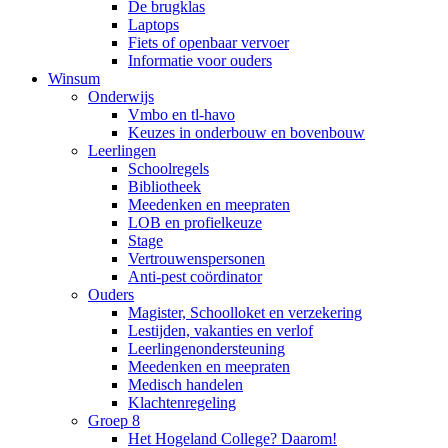
De brugklas
Laptops
Fiets of openbaar vervoer
Informatie voor ouders
Winsum
Onderwijs
Vmbo en tl-havo
Keuzes in onderbouw en bovenbouw
Leerlingen
Schoolregels
Bibliotheek
Meedenken en meepraten
LOB en profielkeuze
Stage
Vertrouwenspersonen
Anti-pest coördinator
Ouders
Magister, Schoolloket en verzekering
Lestijden, vakanties en verlof
Leerlingenondersteuning
Meedenken en meepraten
Medisch handelen
Klachtenregeling
Groep 8
Het Hogeland College? Daarom!