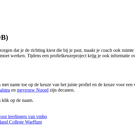
OB)
zorgen dat je de richting kiest die bij je past, maakt je coach ook ruimt
 moet werken. Tijdens een profielkeuzeproject krijg je ook informatie o
met name toe op de keuze van het juiste profiel en de keuze voor een 
lstra
en
mevrouw Noord
zijn decanen.
 klik op de naam.
voor leerlingen van vmbo
eland College Warffum