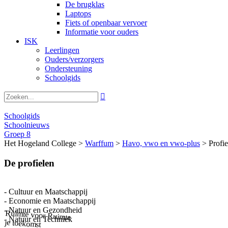
De brugklas
Laptops
Fiets of openbaar vervoer
Informatie voor ouders
ISK
Leerlingen
Ouders/verzorgers
Ondersteuning
Schoolgids

Schoolgids
Schoolnieuws
Groep 8
Het Hogeland College >
Warffum
>
Havo, vwo en vwo-plus
>
Profi
De profielen
- Cultuur en Maatschappij
- Economie en Maatschappij
- Natuur en Gezondheid
Ruimte voor
Ruimte
- Natuur en Techniek
je toekomst