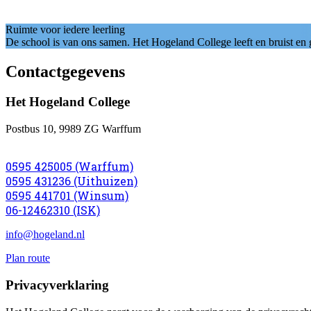
Ruimte voor iedere leerling
De school is van ons samen. Het Hogeland College leeft en bruist en
Contactgegevens
Het Hogeland College
Postbus 10, 9989 ZG Warffum
0595 425005 (Warffum)
0595 431236 (Uithuizen)
0595 441701 (Winsum)
06-12462310 (ISK)
info@hogeland.nl
Plan route
Privacyverklaring