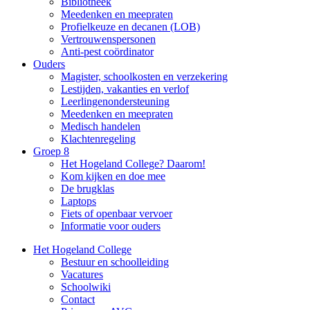
Bibliotheek
Meedenken en meepraten
Profielkeuze en decanen (LOB)
Vertrouwenspersonen
Anti-pest coördinator
Ouders
Magister, schoolkosten en verzekering
Lestijden, vakanties en verlof
Leerlingenondersteuning
Meedenken en meepraten
Medisch handelen
Klachtenregeling
Groep 8
Het Hogeland College? Daarom!
Kom kijken en doe mee
De brugklas
Laptops
Fiets of openbaar vervoer
Informatie voor ouders
Het Hogeland College
Bestuur en schoolleiding
Vacatures
Schoolwiki
Contact