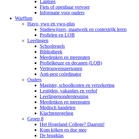
Laptops
Fiets of openbaar vervoer
Informatie voor ouders
Warffum
Havo, vwo en vwo-plus
Studiewijzers, maatwerk en contextrijk leren
Profielen en LOB
Leerlingen
Schoolregels
Bibliotheek
Meedenken en meepraten
Profielkeuze en decanen (LOB)
Vertrouwenspersonen
Anti-pest coördinator
Ouders
Magister, schoolkosten en verzekering
Lestijden, vakanties en verlof
Leerlingenondersteuning
Meedenken en meepraten
Medisch handelen
Klachtenregeling
Groep 8
Het Hogeland College? Daarom!
Kom kijken en doe mee
De brugklas