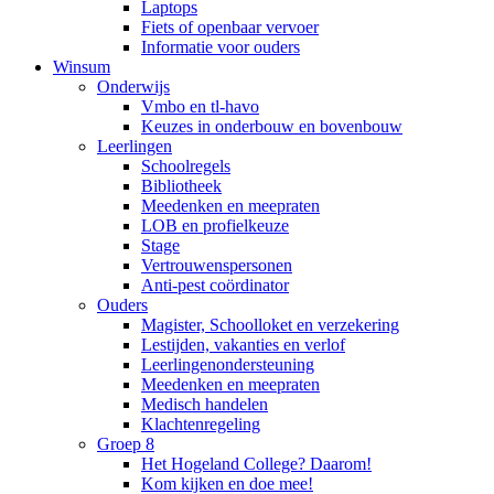
Laptops
Fiets of openbaar vervoer
Informatie voor ouders
Winsum
Onderwijs
Vmbo en tl-havo
Keuzes in onderbouw en bovenbouw
Leerlingen
Schoolregels
Bibliotheek
Meedenken en meepraten
LOB en profielkeuze
Stage
Vertrouwenspersonen
Anti-pest coördinator
Ouders
Magister, Schoolloket en verzekering
Lestijden, vakanties en verlof
Leerlingenondersteuning
Meedenken en meepraten
Medisch handelen
Klachtenregeling
Groep 8
Het Hogeland College? Daarom!
Kom kijken en doe mee!