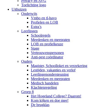
Privacy en AVG
Toelichting logo
Uithuizen
Onderwijs
Vmbo en tl-havo
Profielen en LOB
Extra’s
Leerlingen
Schoolregels
Meedenken en meepraten
LOB en profielkeuze
Stage
Vertrouwenspersonen
Anti-pest coördinator
Ouders
Magister, Schoolloket en verzekering
Lestijden, vakanties en verlof
Leerlingenondersteuning
Meedenken en meepraten
Medisch handelen
Klachtenregeling
Groep 8
Het Hogeland College? Daarom!
Kom kijken en doe mee!
De brugklas