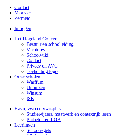
Contact
Magister
Zermelo
Inloggen
Het Hogeland College
Bestuur en schoolleiding
Vacatures
Schoolwiki
Contact
Privacy en AVG
Toelichting logo
Onze scholen
Warffum
Uithuizen
Winsum
ISK
Havo, vwo en vwo-plus
Studiewijzers, maatwerk en contextrijk leren
Profielen en LOB
Leerlingen
Schoolregels