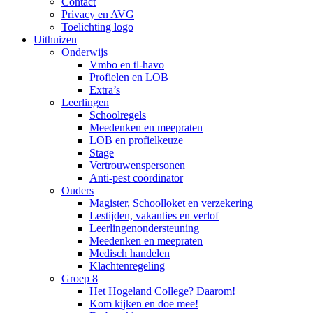
Contact
Privacy en AVG
Toelichting logo
Uithuizen
Onderwijs
Vmbo en tl-havo
Profielen en LOB
Extra’s
Leerlingen
Schoolregels
Meedenken en meepraten
LOB en profielkeuze
Stage
Vertrouwenspersonen
Anti-pest coördinator
Ouders
Magister, Schoolloket en verzekering
Lestijden, vakanties en verlof
Leerlingenondersteuning
Meedenken en meepraten
Medisch handelen
Klachtenregeling
Groep 8
Het Hogeland College? Daarom!
Kom kijken en doe mee!