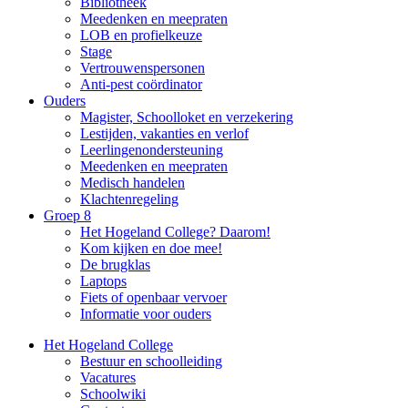
Bibliotheek
Meedenken en meepraten
LOB en profielkeuze
Stage
Vertrouwenspersonen
Anti-pest coördinator
Ouders
Magister, Schoolloket en verzekering
Lestijden, vakanties en verlof
Leerlingenondersteuning
Meedenken en meepraten
Medisch handelen
Klachtenregeling
Groep 8
Het Hogeland College? Daarom!
Kom kijken en doe mee!
De brugklas
Laptops
Fiets of openbaar vervoer
Informatie voor ouders
Het Hogeland College
Bestuur en schoolleiding
Vacatures
Schoolwiki