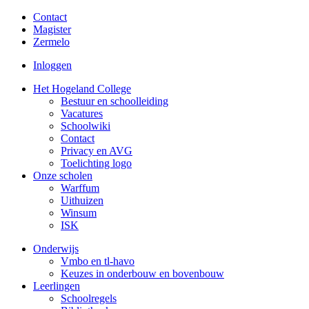
Contact
Magister
Zermelo
Inloggen
Het Hogeland College
Bestuur en schoolleiding
Vacatures
Schoolwiki
Contact
Privacy en AVG
Toelichting logo
Onze scholen
Warffum
Uithuizen
Winsum
ISK
Onderwijs
Vmbo en tl-havo
Keuzes in onderbouw en bovenbouw
Leerlingen
Schoolregels