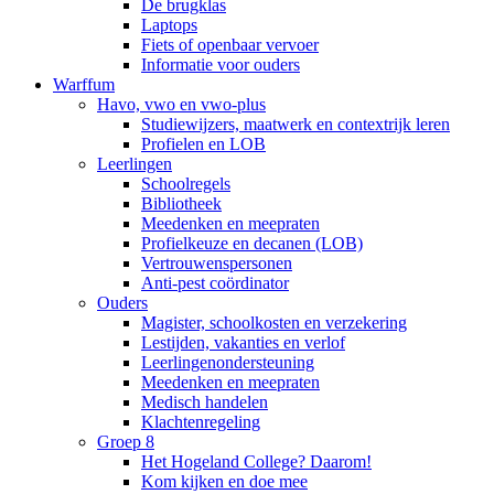
De brugklas
Laptops
Fiets of openbaar vervoer
Informatie voor ouders
Warffum
Havo, vwo en vwo-plus
Studiewijzers, maatwerk en contextrijk leren
Profielen en LOB
Leerlingen
Schoolregels
Bibliotheek
Meedenken en meepraten
Profielkeuze en decanen (LOB)
Vertrouwenspersonen
Anti-pest coördinator
Ouders
Magister, schoolkosten en verzekering
Lestijden, vakanties en verlof
Leerlingenondersteuning
Meedenken en meepraten
Medisch handelen
Klachtenregeling
Groep 8
Het Hogeland College? Daarom!
Kom kijken en doe mee