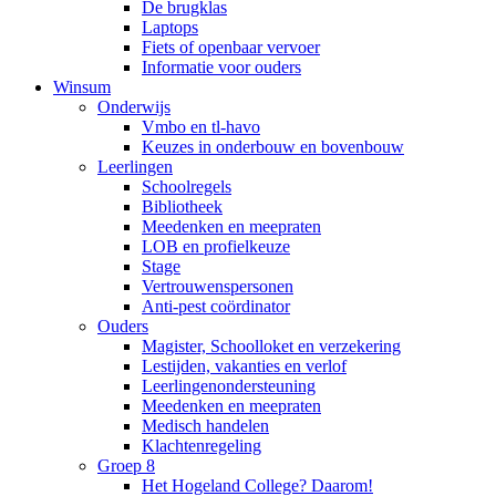
De brugklas
Laptops
Fiets of openbaar vervoer
Informatie voor ouders
Winsum
Onderwijs
Vmbo en tl-havo
Keuzes in onderbouw en bovenbouw
Leerlingen
Schoolregels
Bibliotheek
Meedenken en meepraten
LOB en profielkeuze
Stage
Vertrouwenspersonen
Anti-pest coördinator
Ouders
Magister, Schoolloket en verzekering
Lestijden, vakanties en verlof
Leerlingenondersteuning
Meedenken en meepraten
Medisch handelen
Klachtenregeling
Groep 8
Het Hogeland College? Daarom!