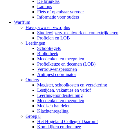
De brugklas
Laptops
Fiets of openbaar vervoer
Informatie voor ouders
Warffum
Havo, vwo en vwo-plus
Studiewijzers, maatwerk en contextrijk leren
Profielen en LOB
Leerlingen
Schoolregels
Bibliotheek
Meedenken en meepraten
Profielkeuze en decanen (LOB)
Vertrouwenspersonen
Anti-pest coördinator
Ouders
Magister, schoolkosten en verzekering
Lestijden, vakanties en verlof
Leerlingenondersteuning
Meedenken en meepraten
Medisch handelen
Klachtenregeling
Groep 8
Het Hogeland College? Daarom!
Kom kijken en doe mee