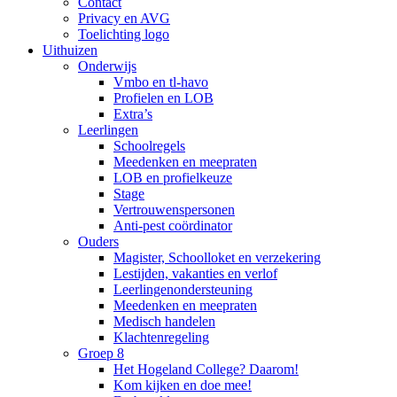
Contact
Privacy en AVG
Toelichting logo
Uithuizen
Onderwijs
Vmbo en tl-havo
Profielen en LOB
Extra’s
Leerlingen
Schoolregels
Meedenken en meepraten
LOB en profielkeuze
Stage
Vertrouwenspersonen
Anti-pest coördinator
Ouders
Magister, Schoolloket en verzekering
Lestijden, vakanties en verlof
Leerlingenondersteuning
Meedenken en meepraten
Medisch handelen
Klachtenregeling
Groep 8
Het Hogeland College? Daarom!
Kom kijken en doe mee!