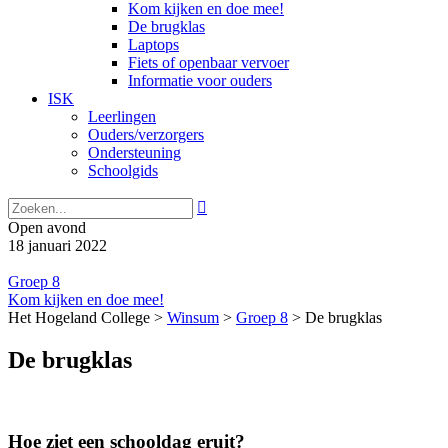
Kom kijken en doe mee!
De brugklas
Laptops
Fiets of openbaar vervoer
Informatie voor ouders
ISK
Leerlingen
Ouders/verzorgers
Ondersteuning
Schoolgids

Open avond
18 januari 2022
Groep 8
Kom kijken en doe mee!
Het Hogeland College >
Winsum
>
Groep 8
>
De brugklas
De brugklas
Hoe ziet een schooldag eruit?