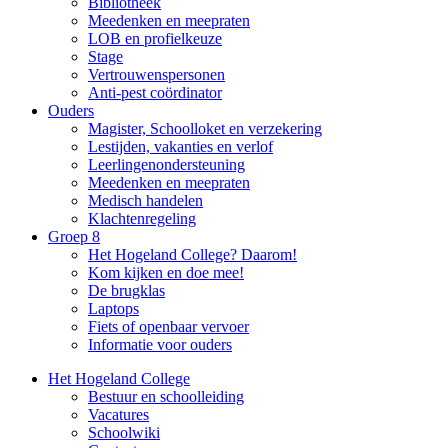
Bibliotheek
Meedenken en meepraten
LOB en profielkeuze
Stage
Vertrouwenspersonen
Anti-pest coördinator
Ouders
Magister, Schoolloket en verzekering
Lestijden, vakanties en verlof
Leerlingenondersteuning
Meedenken en meepraten
Medisch handelen
Klachtenregeling
Groep 8
Het Hogeland College? Daarom!
Kom kijken en doe mee!
De brugklas
Laptops
Fiets of openbaar vervoer
Informatie voor ouders
Het Hogeland College
Bestuur en schoolleiding
Vacatures
Schoolwiki