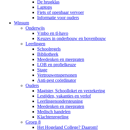
De brugklas
Laptops
Fiets of openbaar vervoer
Informatie voor ouders
Winsum
Onderwijs
Vmbo en tl-havo
Keuzes in onderbouw en bovenbouw
Leerlingen
Schoolregels
Bibliotheek
Meedenken en meepraten
LOB en profielkeuze
Stage
Vertrouwenspersonen
Anti-pest coördinator
Ouders
Magister, Schoolloket en verzekering
Lestijden, vakanties en verlof
Leerlingenondersteuning
Meedenken en meepraten
Medisch handelen
Klachtenregeling
Groep 8
Het Hogeland College? Daarom!