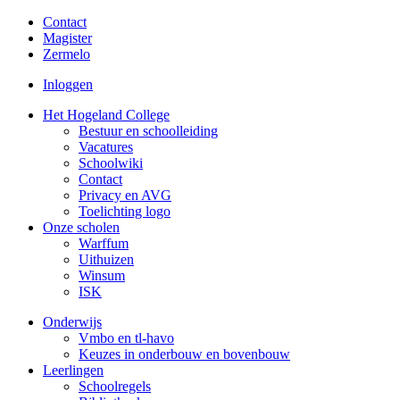
Contact
Magister
Zermelo
Inloggen
Het Hogeland College
Bestuur en schoolleiding
Vacatures
Schoolwiki
Contact
Privacy en AVG
Toelichting logo
Onze scholen
Warffum
Uithuizen
Winsum
ISK
Onderwijs
Vmbo en tl-havo
Keuzes in onderbouw en bovenbouw
Leerlingen
Schoolregels