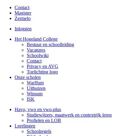
Contact
Magister
Zermelo
Inloggen
Het Hogeland College
Bestuur en schoolleiding
Vacatures
Schoolwiki
Contact
Privacy en AVG
Toelichting logo
Onze scholen
Warffum
Uithuizen
Winsum
ISK
Havo, vwo en vwo-plus
Studiewijzers, maatwerk en contextrijk leren
Profielen en LOB
Leerlingen
Schoolregels