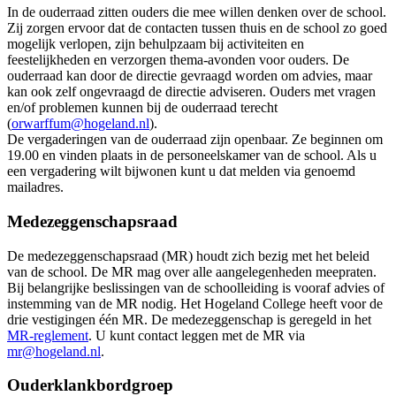
In de ouderraad zitten ouders die mee willen denken over de school.
Zij zorgen ervoor dat de contacten tussen thuis en de school zo goed
mogelijk verlopen, zijn behulpzaam bij activiteiten en
feestelijkheden en verzorgen thema-avonden voor ouders. De
ouderraad kan door de directie gevraagd worden om advies, maar
kan ook zelf ongevraagd de directie adviseren. Ouders met vragen
en/of problemen kunnen bij de ouderraad terecht
(
orwarffum@hogeland.nl
).
De vergaderingen van de ouderraad zijn openbaar. Ze beginnen om
19.00 en vinden plaats in de personeelskamer van de school. Als u
een vergadering wilt bijwonen kunt u dat melden via genoemd
mailadres.
Medezeggenschapsraad
De medezeggenschapsraad (MR) houdt zich bezig met het beleid
van de school. De MR mag over alle aangelegenheden meepraten.
Bij belangrijke beslissingen van de schoolleiding is vooraf advies of
instemming van de MR nodig. Het Hogeland College heeft voor de
drie vestigingen één MR. De medezeggenschap is geregeld in het
MR-reglement
. U kunt contact leggen met de MR via
mr@hogeland.nl
.
Ouderklankbordgroep