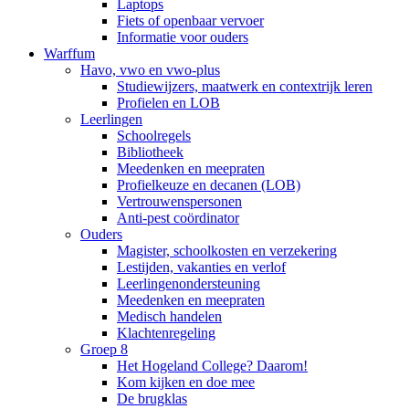
Laptops
Fiets of openbaar vervoer
Informatie voor ouders
Warffum
Havo, vwo en vwo-plus
Studiewijzers, maatwerk en contextrijk leren
Profielen en LOB
Leerlingen
Schoolregels
Bibliotheek
Meedenken en meepraten
Profielkeuze en decanen (LOB)
Vertrouwenspersonen
Anti-pest coördinator
Ouders
Magister, schoolkosten en verzekering
Lestijden, vakanties en verlof
Leerlingenondersteuning
Meedenken en meepraten
Medisch handelen
Klachtenregeling
Groep 8
Het Hogeland College? Daarom!
Kom kijken en doe mee
De brugklas