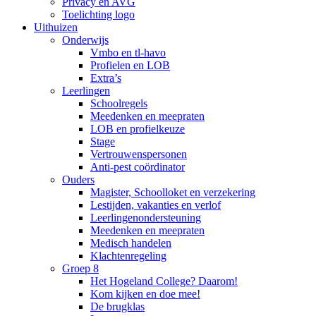
Privacy en AVG
Toelichting logo
Uithuizen
Onderwijs
Vmbo en tl-havo
Profielen en LOB
Extra’s
Leerlingen
Schoolregels
Meedenken en meepraten
LOB en profielkeuze
Stage
Vertrouwenspersonen
Anti-pest coördinator
Ouders
Magister, Schoolloket en verzekering
Lestijden, vakanties en verlof
Leerlingenondersteuning
Meedenken en meepraten
Medisch handelen
Klachtenregeling
Groep 8
Het Hogeland College? Daarom!
Kom kijken en doe mee!
De brugklas