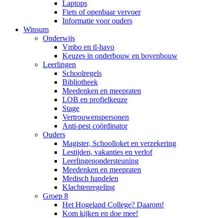
Laptops
Fiets of openbaar vervoer
Informatie voor ouders
Winsum
Onderwijs
Vmbo en tl-havo
Keuzes in onderbouw en bovenbouw
Leerlingen
Schoolregels
Bibliotheek
Meedenken en meepraten
LOB en profielkeuze
Stage
Vertrouwenspersonen
Anti-pest coördinator
Ouders
Magister, Schoolloket en verzekering
Lestijden, vakanties en verlof
Leerlingenondersteuning
Meedenken en meepraten
Medisch handelen
Klachtenregeling
Groep 8
Het Hogeland College? Daarom!
Kom kijken en doe mee!