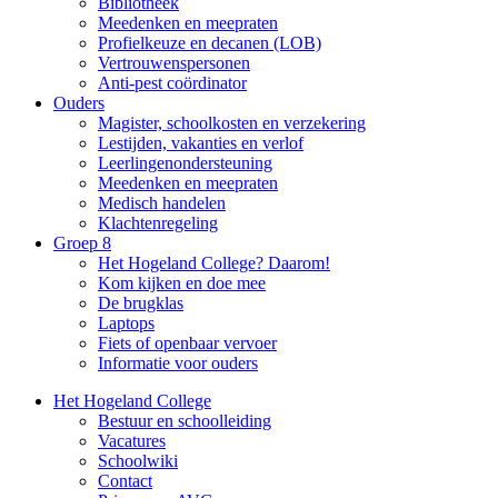
Bibliotheek
Meedenken en meepraten
Profielkeuze en decanen (LOB)
Vertrouwenspersonen
Anti-pest coördinator
Ouders
Magister, schoolkosten en verzekering
Lestijden, vakanties en verlof
Leerlingenondersteuning
Meedenken en meepraten
Medisch handelen
Klachtenregeling
Groep 8
Het Hogeland College? Daarom!
Kom kijken en doe mee
De brugklas
Laptops
Fiets of openbaar vervoer
Informatie voor ouders
Het Hogeland College
Bestuur en schoolleiding
Vacatures
Schoolwiki
Contact