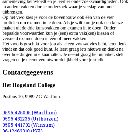
samenleving beïnvloedt en je leert er onderzoeksvaardigheden. Ook
in andere vakken doe je onderzoek waar je verslag van moet
uitbrengen.
Op het vwo kies je voor de bovenbouw ook één van de vier
profielen om examen in te doen. Als je wilt kun je ook een keuze
maken uit de drie kunstvakken om examen in te doen. Onder
bepaalde voorwaarden kun je (een) extra vak(ken) kiezen of
versneld examen doen in één of meer vakken.
Het vwo is geschikt voor jou als je een vwo-advies hebt, leren leuk
vindt en dat ook goed kunt. Je leert graag iets nieuws en denkt na
over hoe dingen in elkaar zitten. Je neemt graag het initiatief, stelt
vragen en je neemt verantwoordelijkheid voor je studie.
Contactgegevens
Het Hogeland College
Postbus 10, 9989 ZG Warffum
0595 425005 (Warffum)
0595 431236 (Uithuizen)
0595 441701 (Winsum)
06-12462310 (ISK)