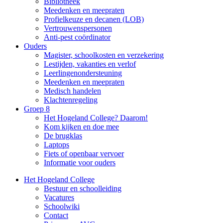
Bibliotheek
Meedenken en meepraten
Profielkeuze en decanen (LOB)
Vertrouwenspersonen
Anti-pest coördinator
Ouders
Magister, schoolkosten en verzekering
Lestijden, vakanties en verlof
Leerlingenondersteuning
Meedenken en meepraten
Medisch handelen
Klachtenregeling
Groep 8
Het Hogeland College? Daarom!
Kom kijken en doe mee
De brugklas
Laptops
Fiets of openbaar vervoer
Informatie voor ouders
Het Hogeland College
Bestuur en schoolleiding
Vacatures
Schoolwiki
Contact