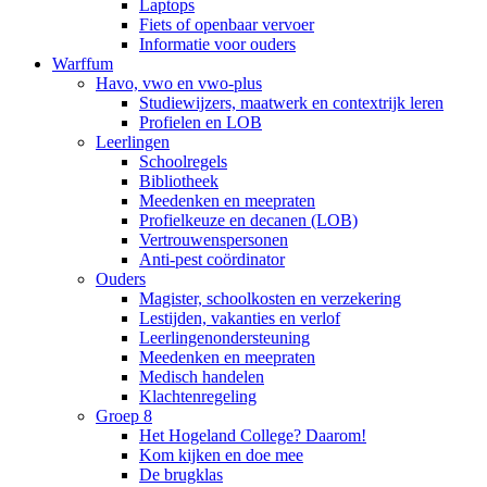
Laptops
Fiets of openbaar vervoer
Informatie voor ouders
Warffum
Havo, vwo en vwo-plus
Studiewijzers, maatwerk en contextrijk leren
Profielen en LOB
Leerlingen
Schoolregels
Bibliotheek
Meedenken en meepraten
Profielkeuze en decanen (LOB)
Vertrouwenspersonen
Anti-pest coördinator
Ouders
Magister, schoolkosten en verzekering
Lestijden, vakanties en verlof
Leerlingenondersteuning
Meedenken en meepraten
Medisch handelen
Klachtenregeling
Groep 8
Het Hogeland College? Daarom!
Kom kijken en doe mee
De brugklas