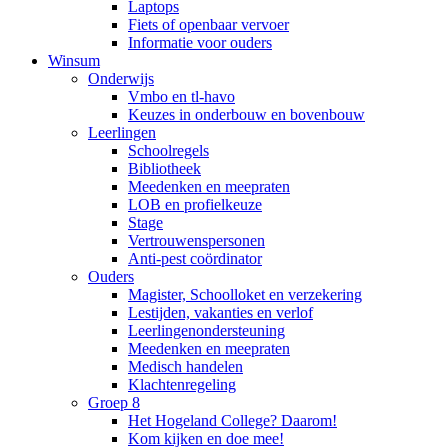
Laptops
Fiets of openbaar vervoer
Informatie voor ouders
Winsum
Onderwijs
Vmbo en tl-havo
Keuzes in onderbouw en bovenbouw
Leerlingen
Schoolregels
Bibliotheek
Meedenken en meepraten
LOB en profielkeuze
Stage
Vertrouwenspersonen
Anti-pest coördinator
Ouders
Magister, Schoolloket en verzekering
Lestijden, vakanties en verlof
Leerlingenondersteuning
Meedenken en meepraten
Medisch handelen
Klachtenregeling
Groep 8
Het Hogeland College? Daarom!
Kom kijken en doe mee!