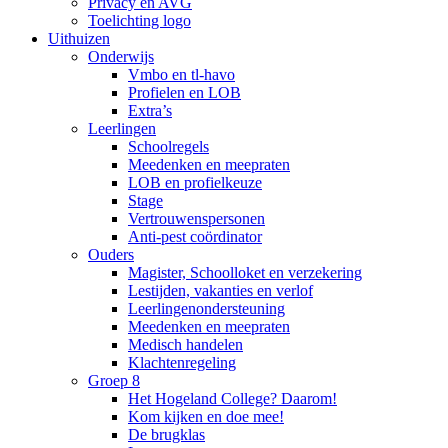
Privacy en AVG
Toelichting logo
Uithuizen
Onderwijs
Vmbo en tl-havo
Profielen en LOB
Extra’s
Leerlingen
Schoolregels
Meedenken en meepraten
LOB en profielkeuze
Stage
Vertrouwenspersonen
Anti-pest coördinator
Ouders
Magister, Schoolloket en verzekering
Lestijden, vakanties en verlof
Leerlingenondersteuning
Meedenken en meepraten
Medisch handelen
Klachtenregeling
Groep 8
Het Hogeland College? Daarom!
Kom kijken en doe mee!
De brugklas