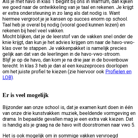
Als je met havo in klas 1 begint bij ons in Warffum, dan kijken
we goed naar de ontwikkeling van je taal en rekenen. Je krijgt
er extra ondersteuning in zo lang als dat nodig is. Want
hiermee vergroot je je kansen op succes enorm op school.
Taal heb je overal bij nodig (vooral goed kunnen lezen) en
rekenen bij heel veel vakken.
Mocht blijken, dat je de leerstof van de vakken snel onder de
knie krijgt, dan kun je het advies krijgen om naar de havo-vwo-
klas over te stappen. Je vakkenpakket is namelijk precies
gelijk aan dat van de leerlingen in de havo-vwo-stroom.
Blijf je op de havo, dan kom je na drie jaar in de bovenbouw
terecht. In klas 3 heb je dan al een keuzeproces doorlopen
om het juiste profiel te kiezen (zie hiervoor ook
Profielen en
LOB)
.
Er is veel mogelijk
Bijzonder aan onze school is, dat je examen kunt doen in één
van onze drie kunstvakken: muziek, beeldende vormgeving en
drama. In bepaalde gevallen mag je een extra vak kiezen. Dat
is handig als je graag na de havo wilt doorstromen naar vwo 5.
Het is ook mogelijk om in sommige vakken vervroegd