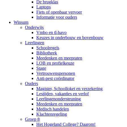
De brugklas
Laptops
Fiets of openbaar vervoer
Informatie voor ouders
Winsum
Onderwijs
Vmbo en tl-havo
Keuzes in onderbouw en bovenbouw
Leerlingen
Schoolregels
Bibliotheek
Meedenken en meepraten
LOB en profielkeuze
Stage
Vertrouwenspersonen
Anti-pest coördinator
Ouders
Magister, Schoolloket en verzekering
Lestijden, vakanties en verlof
Leerlingenondersteuning
Meedenken en meepraten
Medisch handelen
Klachtenregeling
Groep 8
Het Hogeland College? Daarom!