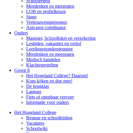
Schoolregels
Meedenken en meepraten
LOB en profielkeuze
Stage
Vertrouwenspersonen
Anti-pest coördinator
Ouders
Magister, Schoolloket en verzekering
Lestijden, vakanties en verlof
Leerlingenondersteuning
Meedenken en meepraten
Medisch handelen
Klachtenregeling
Groep 8
Het Hogeland College? Daarom!
Kom kijken en doe mee!
De brugklas
Laptops
Fiets of openbaar vervoer
Informatie voor ouders
Het Hogeland College
Bestuur en schoolleiding
Vacatures
Schoolwiki