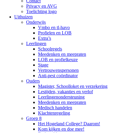
Contact
Privacy en AVG
Toelichting logo
Uithuizen
Onderwijs
Vmbo en tl-havo
Profielen en LOB
Extra’s
Leerlingen
Schoolregels
Meedenken en meepraten
LOB en profielkeuze
Stage
Vertrouwenspersonen
Anti-pest coördinator
Ouders
Magister, Schoolloket en verzekering
Lestijden, vakanties en verlof
Leerlingenondersteuning
Meedenken en meepraten
Medisch handelen
Klachtenregeling
Groep 8
Het Hogeland College? Daarom!
Kom kijken en doe mee!