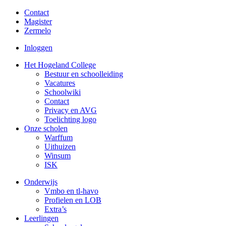
Contact
Magister
Zermelo
Inloggen
Het Hogeland College
Bestuur en schoolleiding
Vacatures
Schoolwiki
Contact
Privacy en AVG
Toelichting logo
Onze scholen
Warffum
Uithuizen
Winsum
ISK
Onderwijs
Vmbo en tl-havo
Profielen en LOB
Extra’s
Leerlingen