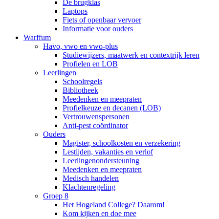
De brugklas
Laptops
Fiets of openbaar vervoer
Informatie voor ouders
Warffum
Havo, vwo en vwo-plus
Studiewijzers, maatwerk en contextrijk leren
Profielen en LOB
Leerlingen
Schoolregels
Bibliotheek
Meedenken en meepraten
Profielkeuze en decanen (LOB)
Vertrouwenspersonen
Anti-pest coördinator
Ouders
Magister, schoolkosten en verzekering
Lestijden, vakanties en verlof
Leerlingenondersteuning
Meedenken en meepraten
Medisch handelen
Klachtenregeling
Groep 8
Het Hogeland College? Daarom!
Kom kijken en doe mee