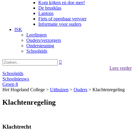
Kom kijken en doe mee!
De brugklas
Laptops
Fiets of openbaar vervoer
Informatie voor ouders
ISK
Leerlingen
Ouders/verzorgers
Ondersteuning
Schoolgids

Lees verder
Schoolgids
Schoolnieuws
Groep 8
Het Hogeland College >
Uithuizen
>
Ouders
>
Klachtenregeling
Klachtenregeling
Klachtrecht