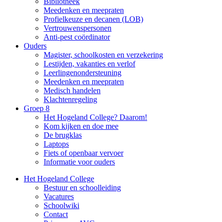
Bibliotheek
Meedenken en meepraten
Profielkeuze en decanen (LOB)
Vertrouwenspersonen
Anti-pest coördinator
Ouders
Magister, schoolkosten en verzekering
Lestijden, vakanties en verlof
Leerlingenondersteuning
Meedenken en meepraten
Medisch handelen
Klachtenregeling
Groep 8
Het Hogeland College? Daarom!
Kom kijken en doe mee
De brugklas
Laptops
Fiets of openbaar vervoer
Informatie voor ouders
Het Hogeland College
Bestuur en schoolleiding
Vacatures
Schoolwiki
Contact