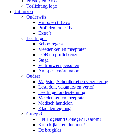
Privacy en AVG
Toelichting logo
Uithuizen
Onderwijs
Vmbo en tl-havo
Profielen en LOB
Extra’s
Leerlingen
Schoolregels
Meedenken en meepraten
LOB en profielkeuze
Stage
Vertrouwenspersonen
Anti-pest coördinator
Ouders
Magister, Schoolloket en verzekering
Lestijden, vakanties en verlof
Leerlingenondersteuning
Meedenken en meepraten
Medisch handelen
Klachtenregeling
Groep 8
Het Hogeland College? Daarom!
Kom kijken en doe mee!
De brugklas