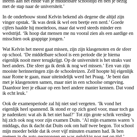
ineens aan het einde van je middelbare schooltijd en ben je bezig
met de stap naar de universiteit.’
In de onderbouw stond Kelvin bekend als degene die altijd zijn
vinger opstak. ‘Ik was denk ik wel een beetje een nerd.’ Goede
cijfers haalde hij moeiteloos, maar dat werd steeds minder een
wedstrijd. ‘Ik hoop dat mensen me nu vooral zien als een aardige en
misschien ook grappige jongen.’
Wat Kelvin het meest gaat missen, zijn zijn klasgenoten en de sfeer
op school. ‘De middelbare school is een periode die je hierna
eigenlijk nooit meer terugkrijgt. Op de universiteit is het straks vast
heel anders. Die sfeer ga ik denk ik nog wel missen.’ Een van zijn
mooiste herinneringen zijn de schoolreizen. Zelf hoopte hij eigenlijk
naar Rome te gaan, maar uiteindelijk werd het Praag. ‘Je bent dan
met je klasgenoten samen, maar niet in een schoolse omgeving.
Daardoor leer je elkaar op een heel andere manier kennen. Dat vond
ik echt leuk.’
Ook de examenperiode zal hij niet snel vergeten. ‘Ik vond het
eigenlijk heel spannend. Ik stond er op zich goed voor, maar toch ga
je nadenken: wat als ik het niet haal?’ Tot zijn grote schrik versliep
hij zich ook nog voor zijn examen Duits. ‘Al mijn examens waren ’s
middags, dus ik dacht dat Duits ook om half twee begon. Tot school
mijn moeder belde dat ik over vijf minuten examen had. Ik ben
meteen in de auto gesprongen en was gelukkig nog net op tijd.’