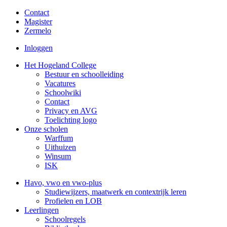
Contact
Magister
Zermelo
Inloggen
Het Hogeland College
Bestuur en schoolleiding
Vacatures
Schoolwiki
Contact
Privacy en AVG
Toelichting logo
Onze scholen
Warffum
Uithuizen
Winsum
ISK
Havo, vwo en vwo-plus
Studiewijzers, maatwerk en contextrijk leren
Profielen en LOB
Leerlingen
Schoolregels