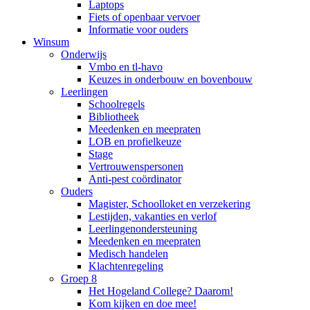
Laptops
Fiets of openbaar vervoer
Informatie voor ouders
Winsum
Onderwijs
Vmbo en tl-havo
Keuzes in onderbouw en bovenbouw
Leerlingen
Schoolregels
Bibliotheek
Meedenken en meepraten
LOB en profielkeuze
Stage
Vertrouwenspersonen
Anti-pest coördinator
Ouders
Magister, Schoolloket en verzekering
Lestijden, vakanties en verlof
Leerlingenondersteuning
Meedenken en meepraten
Medisch handelen
Klachtenregeling
Groep 8
Het Hogeland College? Daarom!
Kom kijken en doe mee!