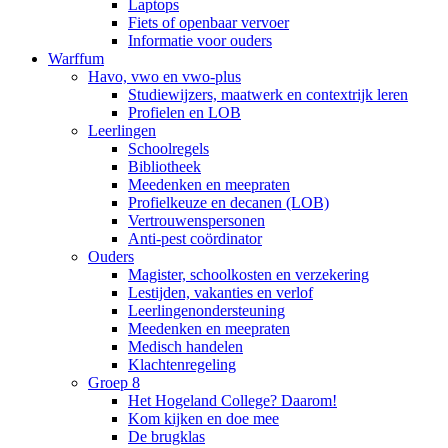
Laptops
Fiets of openbaar vervoer
Informatie voor ouders
Warffum
Havo, vwo en vwo-plus
Studiewijzers, maatwerk en contextrijk leren
Profielen en LOB
Leerlingen
Schoolregels
Bibliotheek
Meedenken en meepraten
Profielkeuze en decanen (LOB)
Vertrouwenspersonen
Anti-pest coördinator
Ouders
Magister, schoolkosten en verzekering
Lestijden, vakanties en verlof
Leerlingenondersteuning
Meedenken en meepraten
Medisch handelen
Klachtenregeling
Groep 8
Het Hogeland College? Daarom!
Kom kijken en doe mee
De brugklas