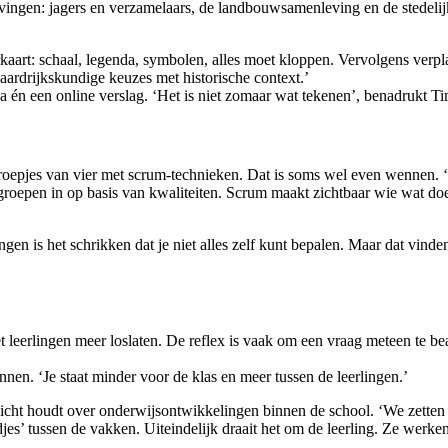
levingen: jagers en verzamelaars, de landbouwsamenleving en de stedel
aart: schaal, legenda, symbolen, alles moet kloppen. Vervolgens verpla
ardrijkskundige keuzes met historische context.’
nda én een online verslag. ‘Het is niet zomaar wat tekenen’, benadrukt
epjes van vier met scrum-technieken. Dat is soms wel even wennen. ‘So
 groepen in op basis van kwaliteiten. Scrum maakt zichtbaar wie wat doet
ngen is het schrikken dat je niet alles zelf kunt bepalen. Maar dat vinde
leerlingen meer loslaten. De reflex is vaak om een vraag meteen te bean
en. ‘Je staat minder voor de klas en meer tussen de leerlingen.’
zicht houdt over onderwijsontwikkelingen binnen de school. ‘We zetten
djes’ tussen de vakken. Uiteindelijk draait het om de leerling. Ze werk