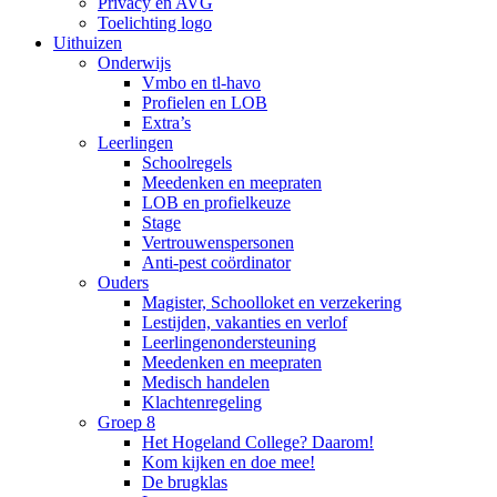
Privacy en AVG
Toelichting logo
Uithuizen
Onderwijs
Vmbo en tl-havo
Profielen en LOB
Extra’s
Leerlingen
Schoolregels
Meedenken en meepraten
LOB en profielkeuze
Stage
Vertrouwenspersonen
Anti-pest coördinator
Ouders
Magister, Schoolloket en verzekering
Lestijden, vakanties en verlof
Leerlingenondersteuning
Meedenken en meepraten
Medisch handelen
Klachtenregeling
Groep 8
Het Hogeland College? Daarom!
Kom kijken en doe mee!
De brugklas