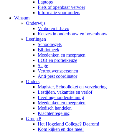
Laptops
Fiets of openbaar vervoer
Informatie voor ouders
Winsum
Onderwijs
Vmbo en tl-havo
Keuzes in onderbouw en bovenbouw
Leerlingen
Schoolregels
Bibliotheek
Meedenken en meepraten
LOB en profielkeuze
Stage
Vertrouwenspersonen
Anti-pest coördinator
Ouders
Magister, Schoolloket en verzekering
Lestijden, vakanties en verlof
Leerlingenondersteuning
Meedenken en meepraten
Medisch handelen
Klachtenregeling
Groep 8
Het Hogeland College? Daarom!
Kom kijken en doe mee!