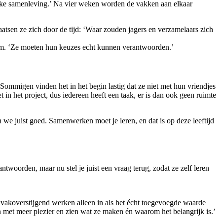
ijke samenleving.’ Na vier weken worden de vakken aan elkaar
atsen ze zich door de tijd: ‘Waar zouden jagers en verzamelaars zich
 Tim. ‘Ze moeten hun keuzes echt kunnen verantwoorden.’
mmigen vinden het in het begin lastig dat ze niet met hun vriendjes
 in het project, dus iedereen heeft een taak, er is dan ook geen ruimte
n we juist goed. Samenwerken moet je leren, en dat is op deze leeftijd
twoorden, maar nu stel je juist een vraag terug, zodat ze zelf leren
 vakoverstijgend werken alleen in als het écht toegevoegde waarde
en met meer plezier en zien wat ze maken én waarom het belangrijk is.’