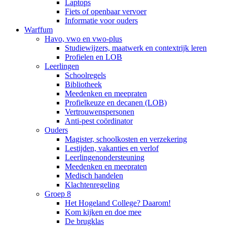
Laptops
Fiets of openbaar vervoer
Informatie voor ouders
Warffum
Havo, vwo en vwo-plus
Studiewijzers, maatwerk en contextrijk leren
Profielen en LOB
Leerlingen
Schoolregels
Bibliotheek
Meedenken en meepraten
Profielkeuze en decanen (LOB)
Vertrouwenspersonen
Anti-pest coördinator
Ouders
Magister, schoolkosten en verzekering
Lestijden, vakanties en verlof
Leerlingenondersteuning
Meedenken en meepraten
Medisch handelen
Klachtenregeling
Groep 8
Het Hogeland College? Daarom!
Kom kijken en doe mee
De brugklas