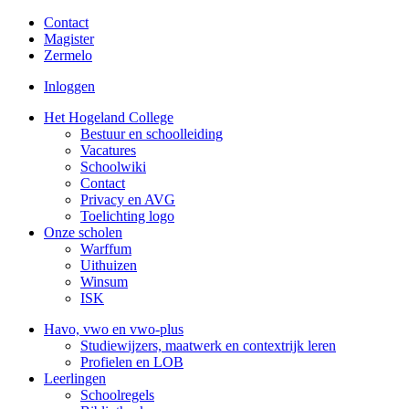
Contact
Magister
Zermelo
Inloggen
Het Hogeland College
Bestuur en schoolleiding
Vacatures
Schoolwiki
Contact
Privacy en AVG
Toelichting logo
Onze scholen
Warffum
Uithuizen
Winsum
ISK
Havo, vwo en vwo-plus
Studiewijzers, maatwerk en contextrijk leren
Profielen en LOB
Leerlingen
Schoolregels