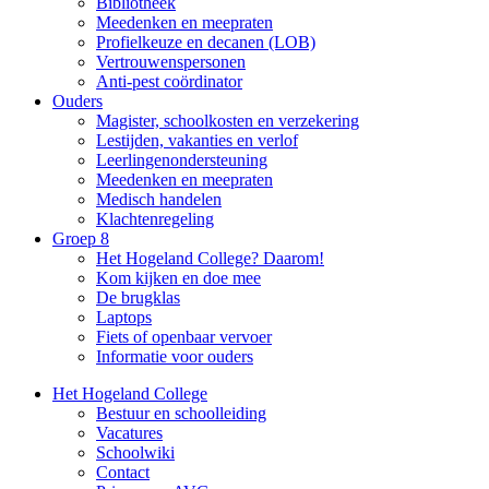
Bibliotheek
Meedenken en meepraten
Profielkeuze en decanen (LOB)
Vertrouwenspersonen
Anti-pest coördinator
Ouders
Magister, schoolkosten en verzekering
Lestijden, vakanties en verlof
Leerlingenondersteuning
Meedenken en meepraten
Medisch handelen
Klachtenregeling
Groep 8
Het Hogeland College? Daarom!
Kom kijken en doe mee
De brugklas
Laptops
Fiets of openbaar vervoer
Informatie voor ouders
Het Hogeland College
Bestuur en schoolleiding
Vacatures
Schoolwiki
Contact