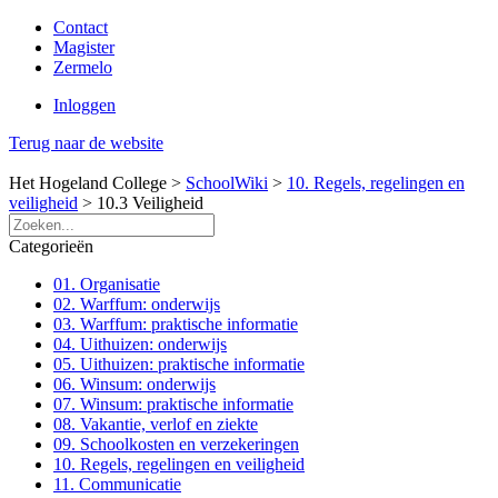
Contact
Magister
Zermelo
Inloggen
Terug naar de website
Het Hogeland College >
SchoolWiki
>
10. Regels, regelingen en
veiligheid
>
10.3 Veiligheid
Categorieën
01. Organisatie
02. Warffum: onderwijs
03. Warffum: praktische informatie
04. Uithuizen: onderwijs
05. Uithuizen: praktische informatie
06. Winsum: onderwijs
07. Winsum: praktische informatie
08. Vakantie, verlof en ziekte
09. Schoolkosten en verzekeringen
10. Regels, regelingen en veiligheid
11. Communicatie