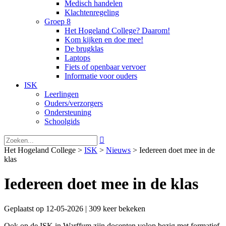
Medisch handelen
Klachtenregeling
Groep 8
Het Hogeland College? Daarom!
Kom kijken en doe mee!
De brugklas
Laptops
Fiets of openbaar vervoer
Informatie voor ouders
ISK
Leerlingen
Ouders/verzorgers
Ondersteuning
Schoolgids

Het Hogeland College >
ISK
>
Nieuws
>
Iedereen doet mee in de
klas
Iedereen doet mee in de klas
Geplaatst op 12-05-2026 | 309 keer bekeken
Ook op de ISK in Warffum zijn docenten volop bezig met formatief