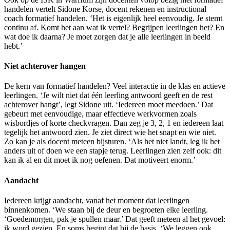
handelen vertelt Sidone Korse, docent rekenen en instructional
coach formatief handelen. ‘Het is eigenlijk heel eenvoudig. Je stemt
continu af. Komt het aan wat ik vertel? Begrijpen leerlingen het? En
wat doe ik daarna? Je moet zorgen dat je alle leerlingen in beeld
hebt.’
Niet achterover hangen
De kern van formatief handelen? Veel interactie in de klas en actieve
leerlingen. ‘Je wilt niet dat één leerling antwoord geeft en de rest
achterover hangt’, legt Sidone uit. ‘Iedereen moet meedoen.’ Dat
gebeurt met eenvoudige, maar effectieve werkvormen zoals
wisbordjes of korte checkvragen. Dan zeg je 3, 2, 1 en iedereen laat
tegelijk het antwoord zien. Je ziet direct wie het snapt en wie niet.
Zo kan je als docent meteen bijsturen. ‘Als het niet landt, leg ik het
anders uit of doen we een stapje terug. Leerlingen zien zelf ook: dit
kan ik al en dit moet ik nog oefenen. Dat motiveert enorm.’
Aandacht
Iedereen krijgt aandacht, vanaf het moment dat leerlingen
binnenkomen. ‘We staan bij de deur en begroeten elke leerling.
‘Goedemorgen, pak je spullen maar.’ Dat geeft meteen al het gevoel:
ik word gezien. En soms begint dat bij de basis. ‘We leggen ook