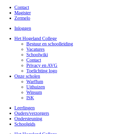
Contact
Magister
Zermelo
Inloggen
Het Hogeland College
Bestuur en schoolleiding
Vacatures
Schoolwiki
Contact
Privacy en AVG
Toelichting logo
Onze scholen
Warffum
Uithuizen
Winsum
ISK
Leerlingen
Ouders/verzorgers
Ondersteuning
Schoolgids