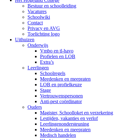
Het Hogeland College
Bestuur en schoolleiding
Vacatures
Schoolwiki
Contact
Privacy en AVG
Toelichting logo
Uithuizen
Onderwijs
Vmbo en tl-havo
Profielen en LOB
Extra’s
Leerlingen
Schoolregels
Meedenken en meepraten
LOB en profielkeuze
Stage
Vertrouwenspersonen
Anti-pest coördinator
Ouders
Magister, Schoolloket en verzekering
Lestijden, vakanties en verlof
Leerlingenondersteuning
Meedenken en meepraten
Medisch handelen