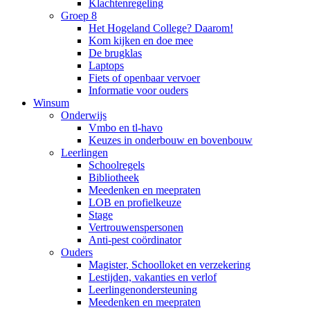
Klachtenregeling
Groep 8
Het Hogeland College? Daarom!
Kom kijken en doe mee
De brugklas
Laptops
Fiets of openbaar vervoer
Informatie voor ouders
Winsum
Onderwijs
Vmbo en tl-havo
Keuzes in onderbouw en bovenbouw
Leerlingen
Schoolregels
Bibliotheek
Meedenken en meepraten
LOB en profielkeuze
Stage
Vertrouwenspersonen
Anti-pest coördinator
Ouders
Magister, Schoolloket en verzekering
Lestijden, vakanties en verlof
Leerlingenondersteuning
Meedenken en meepraten