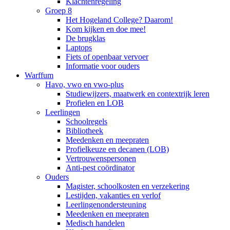
Klachtenregeling
Groep 8
Het Hogeland College? Daarom!
Kom kijken en doe mee!
De brugklas
Laptops
Fiets of openbaar vervoer
Informatie voor ouders
Warffum
Havo, vwo en vwo-plus
Studiewijzers, maatwerk en contextrijk leren
Profielen en LOB
Leerlingen
Schoolregels
Bibliotheek
Meedenken en meepraten
Profielkeuze en decanen (LOB)
Vertrouwenspersonen
Anti-pest coördinator
Ouders
Magister, schoolkosten en verzekering
Lestijden, vakanties en verlof
Leerlingenondersteuning
Meedenken en meepraten
Medisch handelen