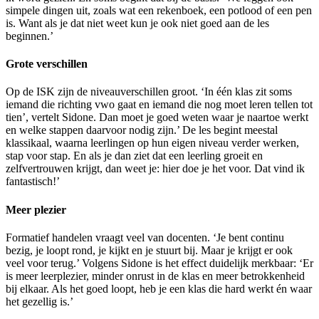
simpele dingen uit, zoals wat een rekenboek, een potlood of een pen
is. Want als je dat niet weet kun je ook niet goed aan de les
beginnen.’
Grote verschillen
Op de ISK zijn de niveauverschillen groot. ‘In één klas zit soms
iemand die richting vwo gaat en iemand die nog moet leren tellen tot
tien’, vertelt Sidone. Dan moet je goed weten waar je naartoe werkt
en welke stappen daarvoor nodig zijn.’ De les begint meestal
klassikaal, waarna leerlingen op hun eigen niveau verder werken,
stap voor stap. En als je dan ziet dat een leerling groeit en
zelfvertrouwen krijgt, dan weet je: hier doe je het voor. Dat vind ik
fantastisch!’
Meer plezier
Formatief handelen vraagt veel van docenten. ‘Je bent continu
bezig, je loopt rond, je kijkt en je stuurt bij. Maar je krijgt er ook
veel voor terug.’ Volgens Sidone is het effect duidelijk merkbaar: ‘Er
is meer leerplezier, minder onrust in de klas en meer betrokkenheid
bij elkaar. Als het goed loopt, heb je een klas die hard werkt én waar
het gezellig is.’